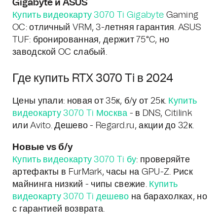
Gigabyte и ASUS
Купить видеокарту 3070 Ti Gigabyte
Gaming
OC: отличный VRM, 3-летняя гарантия. ASUS
TUF: бронированная, держит 75°C, но
заводской OC слабый.
Где купить RTX 3070 Ti в 2024
Цены упали: новая от 35к, б/у от 25к.
Купить
видеокарту 3070 Ti Москва
- в DNS, Citilink
или Avito. Дешево - Regard.ru, акции до 32к.
Новые vs б/у
Купить видеокарту 3070 Ti бу
: проверяйте
артефакты в FurMark, часы на GPU-Z. Риск
майнинга низкий - чипы свежие.
Купить
видеокарту 3070 Ti дешево
на барахолках, но
с гарантией возврата.