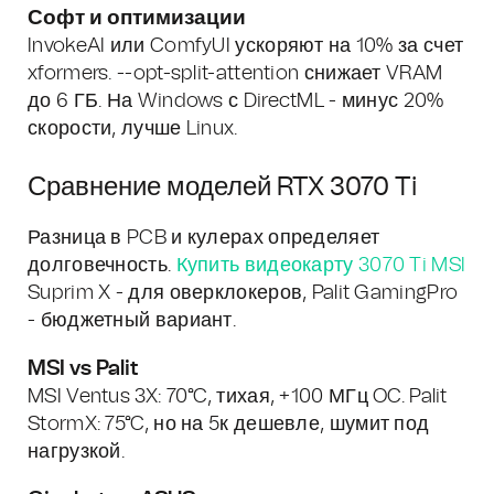
Софт и оптимизации
InvokeAI или ComfyUI ускоряют на 10% за счет
xformers. --opt-split-attention снижает VRAM
до 6 ГБ. На Windows с DirectML - минус 20%
скорости, лучше Linux.
Сравнение моделей RTX 3070 Ti
Разница в PCB и кулерах определяет
долговечность.
Купить видеокарту 3070 Ti MSI
Suprim X - для оверклокеров, Palit GamingPro
- бюджетный вариант.
MSI vs Palit
MSI Ventus 3X: 70°C, тихая, +100 МГц OC. Palit
StormX: 75°C, но на 5к дешевле, шумит под
нагрузкой.