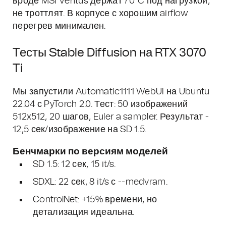
вроде MSI Ventus держат 70°C под нагрузкой,
не троттлят. В корпусе с хорошим airflow
перегрев минимален.
Тесты Stable Diffusion на RTX 3070
Ti
Мы запустили Automatic1111 WebUI на Ubuntu
22.04 с PyTorch 2.0. Тест: 50 изображений
512x512, 20 шагов, Euler a sampler. Результат -
12,5 сек/изображение на SD 1.5.
Бенчмарки по версиям моделей
SD 1.5: 12 сек, 15 it/s.
SDXL: 22 сек, 8 it/s с --medvram.
ControlNet: +15% времени, но
детализация идеальна.