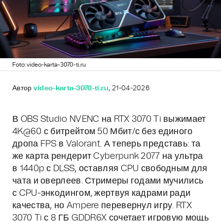
Foto: video-karta-3070-ti.ru
Автор
video-karta-3070-ti.ru
, 21-04-2026
В OBS Studio NVENC на RTX 3070 Ti выжимает
4K@60 с битрейтом 50 Мбит/с без единого
дропа FPS в Valorant. А теперь представь: та
же карта рендерит Cyberpunk 2077 на ультра
в 1440p с DLSS, оставляя CPU свободным для
чата и оверлеев. Стримеры годами мучились
с CPU-энкодингом, жертвуя кадрами ради
качества, но Ampere перевернул игру. RTX
3070 Ti с 8 ГБ GDDR6X сочетает игровую мощь