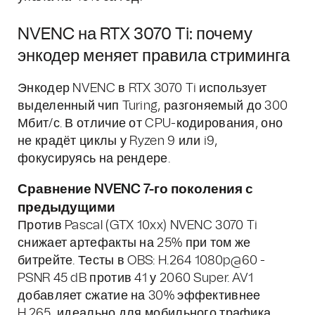
NVENC на RTX 3070 Ti: почему
энкодер меняет правила стриминга
Энкодер NVENC в RTX 3070 Ti использует
выделенный чип Turing, разгоняемый до 300
Мбит/с. В отличие от CPU-кодирования, оно
не крадёт циклы у Ryzen 9 или i9,
фокусируясь на рендере.
Сравнение NVENC 7-го поколения с
предыдущими
Против Pascal (GTX 10xx) NVENC 3070 Ti
снижает артефакты на 25% при том же
битрейте. Тесты в OBS: H.264 1080p@60 -
PSNR 45 dB против 41 у 2060 Super. AV1
добавляет сжатие на 30% эффективнее
H.265, идеально для мобильного трафика