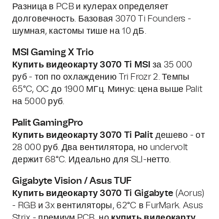
Разница в PCB и кулерах определяет
долговечность. Базовая 3070 Ti Founders -
шумная, кастомы тише на 10 дБ.
MSI Gaming X Trio
Купить видеокарту 3070 Ti MSI
за 35 000
руб - топ по охлаждению Tri Frozr 2. Темпы
65°C, OC до 1900 МГц. Минус: цена выше Palit
на 5000 руб.
Palit GamingPro
Купить видеокарту 3070 Ti Palit
дешево - от
28 000 руб. Два вентилятора, но undervolt
держит 68°C. Идеально для SLI-нетто.
Gigabyte Vision / Asus TUF
Купить видеокарту 3070 Ti Gigabyte
(Aorus)
- RGB и 3x вентиляторы, 62°C в FurMark. Asus
Strix - премиум PCB, но
купить видеокарту