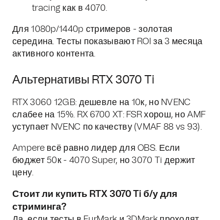
tracing как в 4070.
Для 1080p/1440p стримеров - золотая
середина. Тесты показывают ROI за 3 месяца
активного контента.
Альтернативы RTX 3070 Ti
RTX 3060 12GB: дешевле на 10к, но NVENC
слабее на 15%. RX 6700 XT: FSR хорош, но AMF
уступает NVENC по качеству (VMAF 88 vs 93).
Ampere всё равно лидер для OBS. Если
бюджет 50к - 4070 Super, но 3070 Ti держит
цену.
Стоит ли купить RTX 3070 Ti б/у для
стриминга?
Да, если тесты в FurMark и 3DMark проходят