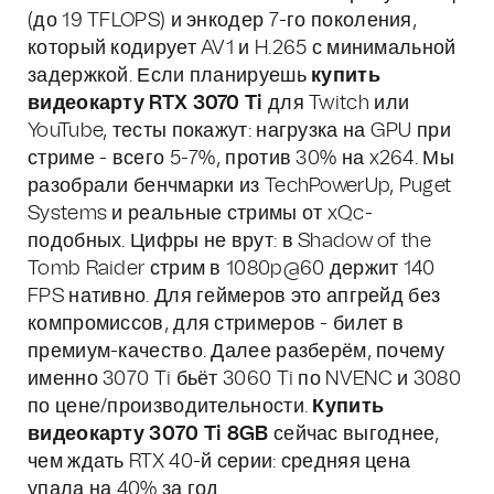
(до 19 TFLOPS) и энкодер 7-го поколения,
который кодирует AV1 и H.265 с минимальной
задержкой. Если планируешь
купить
видеокарту RTX 3070 Ti
для Twitch или
YouTube, тесты покажут: нагрузка на GPU при
стриме - всего 5-7%, против 30% на x264. Мы
разобрали бенчмарки из TechPowerUp, Puget
Systems и реальные стримы от xQc-
подобных. Цифры не врут: в Shadow of the
Tomb Raider стрим в 1080p@60 держит 140
FPS нативно. Для геймеров это апгрейд без
компромиссов, для стримеров - билет в
премиум-качество. Далее разберём, почему
именно 3070 Ti бьёт 3060 Ti по NVENC и 3080
по цене/производительности.
Купить
видеокарту 3070 Ti 8GB
сейчас выгоднее,
чем ждать RTX 40-й серии: средняя цена
упала на 40% за год.