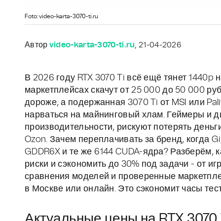
Foto: video-karta-3070-ti.ru
Автор
video-karta-3070-ti.ru
, 21-04-2026
В 2026 году RTX 3070 Ti всё ещё тянет 1440p 
маркетплейсах скачут от 25 000 до 50 000 руб
дороже, а подержанная 3070 Ti от MSI или Pal
нарваться на майнинговый хлам. Геймеры и 
производительности, рискуют потерять деньги
Ozon. Зачем переплачивать за бренд, когда G
GDDR6X и те же 6144 CUDA-ядра? Разберём, ка
риски и сэкономить до 30% под задачи - от иг
сравнения моделей и проверенные маркетпле
в Москве или онлайн. Это сэкономит часы тест
Актуальные цены на RTX 3070 T