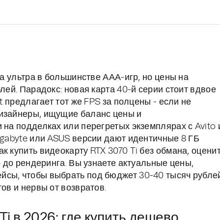
на ультра в большинстве ААА-игр, но цены на
лей. Парадокс: новая карта 40-й серии стоит вдвое
it предлагает тот же FPS за полцены - если не
дизайнеры, ищущие баланс цены и
 на подделках или перегретых экземплярах с Avito 
igabyte или ASUS версии дают идентичные 8 ГБ
к купить видеокарту RTX 3070 Ti без обмана, оцени
р до рендеринга. Вы узнаете актуальные цены,
йсы, чтобы выбрать под бюджет 30-40 тысяч рубле
ов и нервы от возвратов.
i в 2026: где купить дешево