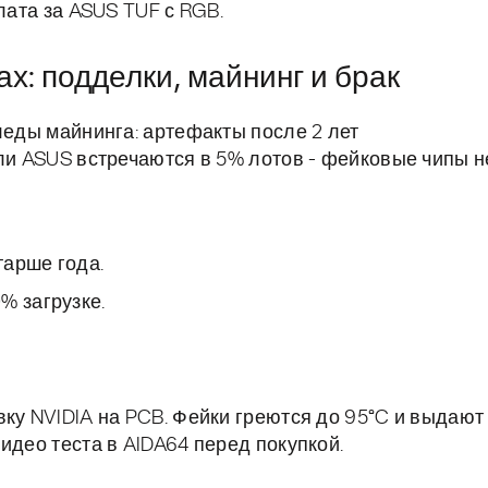
лата за ASUS TUF с RGB.
х: подделки, майнинг и брак
леды майнинга: артефакты после 2 лет
или ASUS встречаются в 5% лотов - фейковые чипы н
тарше года.
% загрузке.
вку NVIDIA на PCB. Фейки греются до 95°C и выдают
идео теста в AIDA64 перед покупкой.