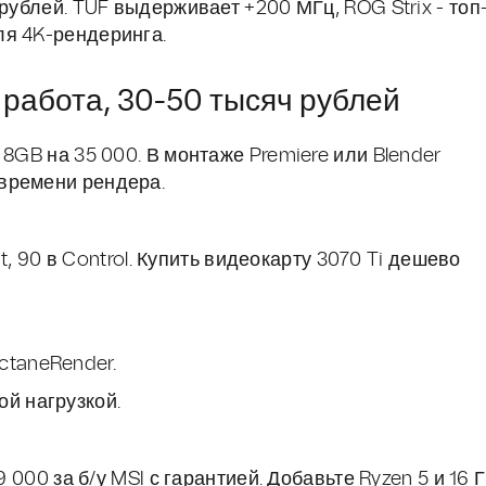
рублей. TUF выдерживает +200 МГц, ROG Strix - топ
ля 4K-рендеринга.
 работа, 30-50 тысяч рублей
8GB на 35 000. В монтаже Premiere или Blender
времени рендера.
nt, 90 в Control. Купить видеокарту 3070 Ti дешево
ctaneRender.
ой нагрузкой.
9 000 за б/у MSI с гарантией. Добавьте Ryzen 5 и 16 