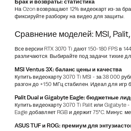
Брак и возвраты: статистика
На Ozon возвращают 12% видеокарт из-за брак
фиксируйте разборку на видео для защиты.
Сравнение моделей: MSI, Palit
Все версии RTX 3070 Ti дают 150-180 FPS в 14
различаются. Выбирайте под задачи: тихие д
MSI Ventus 3X: баланс цены и качества
Купить видеокарту 3070 Ti MSI - за 38 000 ру
разгон до +150 МГц стабилен. Идеал для игр 
Palit Dual и Gigabyte Eagle: бюджетные ли
Купить видеокарту 3070 Ti Palit или Gigabyte 
Eagle добавляет RGB и держит 75°C. Минус: м
ASUS TUF и ROG: премиум для энтузиасто