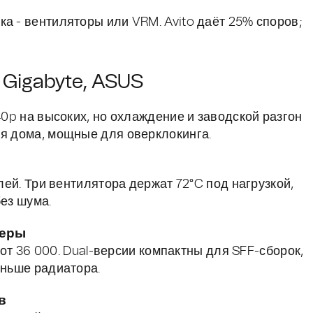
а - вентиляторы или VRM. Avito даёт 25% споров;
, Gigabyte, ASUS
40p на высоких, но охлаждение и заводской разгон
ля дома, мощные для оверклокинга.
блей. Три вентилятора держат 72°C под нагрузкой,
без шума.
деры
- от 36 000. Dual-версии компактны для SFF-сборок,
еньше радиатора.
в