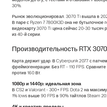
моделей до б/у, с тестами и отзывами. Разбер
30%.
Рынок эволюционировал. 3070 Ti вышла в 202
В паре с Ryzen 7 7800X3D она не бутылочное го
видеокарту 3070 Ti цена сейчас 20-30 тысяч 
из 40-й серии.
Производительность RTX 3070 T
Карта держит удар. В Cyberpunk 2077 с патчем 2
фреймогенерации. Без RT - 110 FPS. Сравните 
против 160 Вт.
1080p и 1440p: идеальная зона
В CS2 и Valorant - 300+ FPS. Dota 2 на макси
1% lows выше 90 FPS в 90% тайтлов Steam 20
4K и креатив: пределы