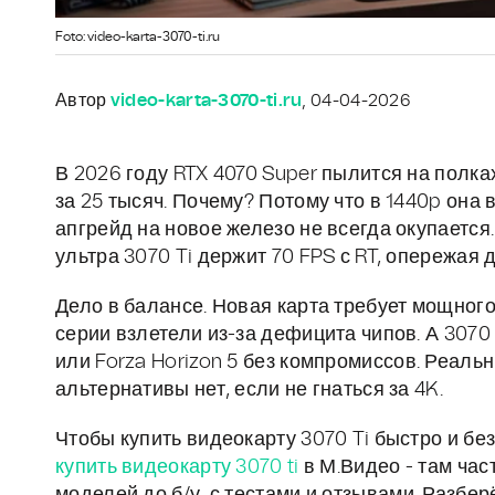
Foto: video-karta-3070-ti.ru
Автор
video-karta-3070-ti.ru
, 04-04-2026
В 2026 году RTX 4070 Super пылится на полках
за 25 тысяч. Почему? Потому что в 1440p она 
апгрейд на новое железо не всегда окупается
ультра 3070 Ti держит 70 FPS с RT, опережая 
Дело в балансе. Новая карта требует мощного
серии взлетели из-за дефицита чипов. А 3070 T
или Forza Horizon 5 без компромиссов. Реаль
альтернативы нет, если не гнаться за 4K.
Чтобы купить видеокарту 3070 Ti быстро и бе
купить видеокарту 3070 ti
в М.Видео - там час