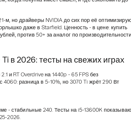
ём, когда покупка имеет смысл, и где сэкономить до
1-м, но драйверы NVIDIA до сих пор её оптимизирую
рлышко даже в Starfield. Ценность - в цене: купить
рублей, против 50+ за аналог по производительност
i в 2026: тесты на свежих играх
.1 и RT Overdrive на 1440p - 65 FPS без
с 4060: разница в 5-10%, но 3070 Ti жрёт 290 Вт
муме - стабильные 240. Тесты на i5-13600K показываю
25-2026.