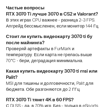
Частые вопросы
RTX 3070 Ti лучше 3070 в CS2 и Valorant?
В этих играх CPU важнее - разница 2-3 FPS.
Апгрейд бессмысленен, если монитор 144 Гц.
Стоит ли
купить видеокарту 3070 ti бу
после майнинга?
Проверяй артефакты в FurMark и
температуру. Если карта не грелась выше
70°C - бери, деградация минимальна.
Какая
купить видеокарту 3070 ti msi
или
Palit?
MSI для тишины и долговечности, Palit для
бюджета. Обе разгоняются до 2 ГГц.
RTX 3070 Ti тянет 4K в 60 FPS?
С DLSS - да, в 70% игр. Без - только в eSports.