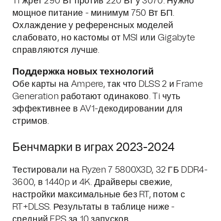
Ti жрет 290 Вт против 220 Вт у 3070. Нужно
мощное питание - минимум 750 Вт БП.
Охлаждение у референсных моделей
слабовато, но кастомы от MSI или Gigabyte
справляются лучше.
Поддержка новых технологий
Обе карты на Ampere, так что DLSS 2 и Frame
Generation работают одинаково. Ti чуть
эффективнее в AV1-декодировании для
стримов.
Бенчмарки в играх 2023-2024
Тестировали на Ryzen 7 5800X3D, 32 ГБ DDR4-
3600, в 1440p и 4K. Драйверы свежие,
настройки максимальные без RT, потом с
RT+DLSS. Результаты в таблице ниже -
средний FPS за 10 запусков.